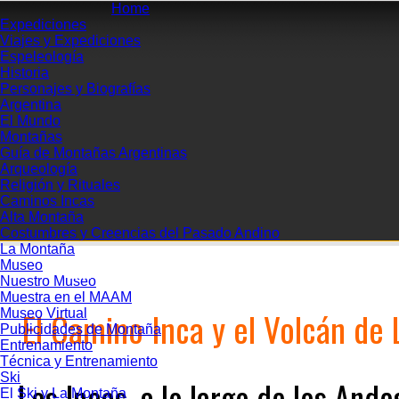
Home
Expediciones
Viajes y Expediciones
Espeleología
Historia
Personajes y Biografías
Argentina
El Mundo
Montañas
Guía de Montañas Argentinas
Arqueología
Religión y Rituales
Caminos Incas
Alta Montaña
Costumbres y Creencias del Pasado Andino
La Montaña
Museo
VOLVER A
INICIO
REVISTA DIGITAL
Nuestro Museo
Muestra en el MAAM
El Camino Inca y el Volcán de L
Museo Virtual
Publicidades de Montaña
Entrenamiento
Técnica y Entrenamiento
Ski
Los Incas, a lo largo de los And
El Ski y La Montaña