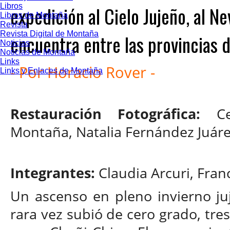
Libros
expedición al Cielo Jujeño, al N
Libros de Montaña
Revista
Revista Digital de Montaña
encuentra entre las provincias d
Noticias
Noticias de Montaña
Links
-
Por Horacio Rover
-
Links y Enlaces de Montaña
Restauración Fotográfica:
C
Montaña, Natalia Fernández Juár
Integrantes:
Claudia Arcuri, Fran
Un ascenso en pleno invierno j
rara vez subió de cero grado, tres