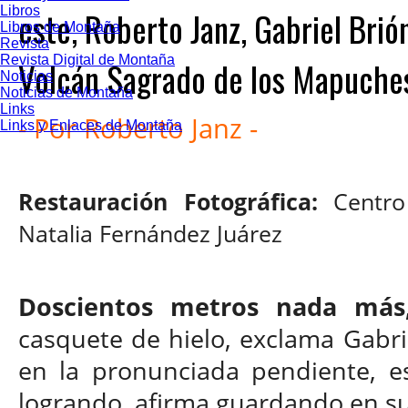
Libros
este, Roberto Janz, Gabriel Brió
Libros de Montaña
Revista
Revista Digital de Montaña
Volcán Sagrado de los Mapuche
Noticias
Noticias de Montaña
Links
-
Por Roberto Janz
-
Links y Enlaces de Montaña
Restauración Fotográfica:
Centro
Natalia Fernández Juárez
Doscientos metros nada más
casquete de hielo, exclama Gabri
en la pronunciada pendiente, es
logrando, afirma guardando en su 