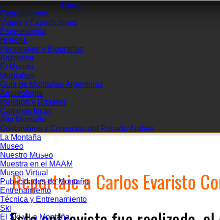
Home
Expediciones
Viajes y Expediciones
Espeleología
Historia
Personajes y Biografías
Argentina
El Mundo
Montañas
Guía de Montañas Argentinas
Arqueología
Religión y Rituales
Caminos Incas
Alta Montaña
Costumbres y Creencias del Pasado Andino
La Montaña
Museo
VOLVER A
INICIO
REVISTA DIGITAL
Nuestro Museo
Muestra en el MAAM
Reportaje a Carlos Evaristo 
Museo Virtual
Publicidades de Montaña
Entrenamiento
Técnica y Entrenamiento
Ski
Esta entrevista fue realizada, 
El Ski y La Montaña