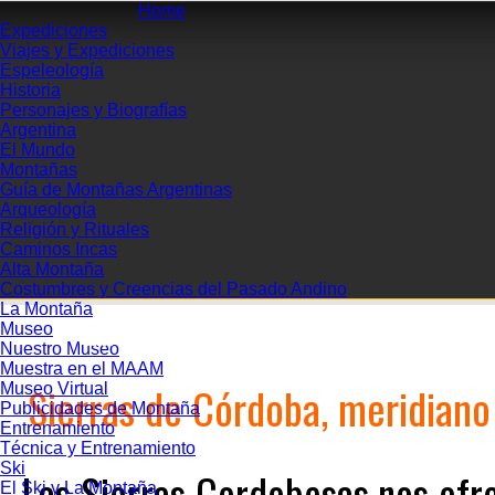
Home
Expediciones
Viajes y Expediciones
Espeleología
Historia
Personajes y Biografías
Argentina
El Mundo
Montañas
Guía de Montañas Argentinas
Arqueología
Religión y Rituales
Caminos Incas
Alta Montaña
Costumbres y Creencias del Pasado Andino
La Montaña
Museo
VOLVER A
INICIO
REVISTA DIGITAL
Nuestro Museo
Muestra en el MAAM
Sierras de Córdoba, meridian
Museo Virtual
Publicidades de Montaña
Entrenamiento
Técnica y Entrenamiento
Ski
Las Sierras Cordobesas nos ofre
El Ski y La Montaña