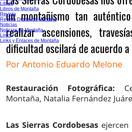
Libros
Libros de Montaña
un montañismo tan auténtico
Revista
Revista Digital de Montaña
Noticias
realizar ascensiones, traves
Noticias de Montaña
Links
Links y Enlaces de Montaña
dificultad oscilará de acuerdo a 
Por Antonio Eduardo Melone
Restauración Fotográfica:
C
Montaña, Natalia Fernández Juár
Las Sierras Cordobesas
ejercen 