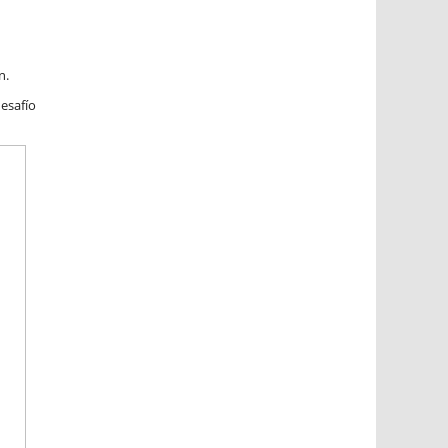
n.
esafío