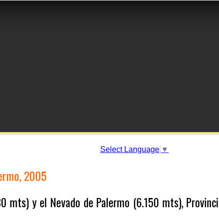
Select Language
▼
DIGITAL
RELATOS DE VIAJES Y EXPEDICIONES
lermo, 2005
80 mts) y el Nevado de Palermo (6.150 mts), Provinc