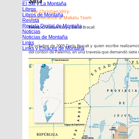
Salta
El Ski y La Montaña
Libros
- Por Christian Vitry-
Libros de Montaña
Perteneciente al Makalu Team
Revista
Revista Digital de Montaña
Fotos:
Christian Vitry y Darío Bracali
Noticias
Noticias de Montaña
Links
En octubre de 2005 Darío Bracali y quien escribe realizamo
Links y Enlaces de Montaña
del cordón de Palermo, en una travesía que demandó siete d