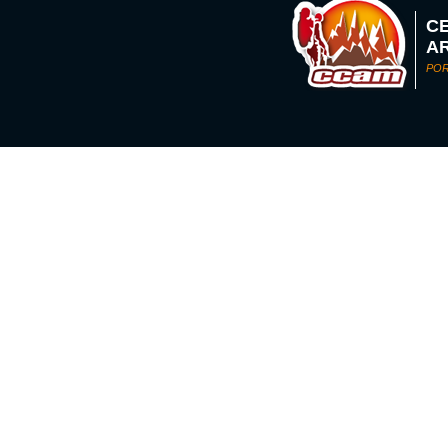
C
A
POR