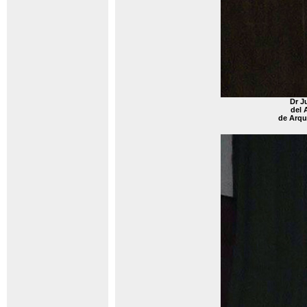
Dr J
del 
de Arqu