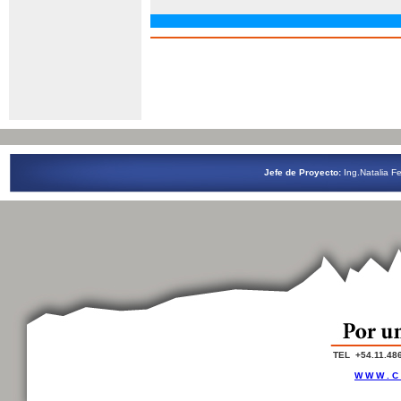
Jefe de Proyecto:
Ing.Natalia
TEL +54.11.48
W W W . C 