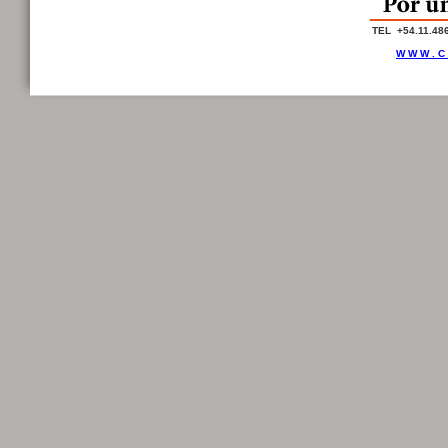
TEL +54.11.48
W W W . C 