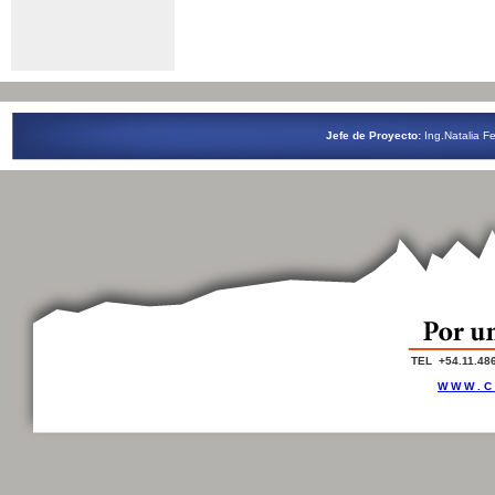
Jefe de Proyecto:
Ing.Natalia
TEL +54.11.48
W W W . C 