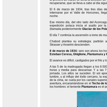
recuperarse, que se lleva a cabo al día sigu
El 6 de marzo de 1934, tras tres días d
internarse por el Valle de Horcones, lle
noche.
Ese mismo día, del otro lado del Aconcagu
expedición polaca inicia el asalto por l
(llamada posteriormente
Glaciar de los Pol
El día 7 continúa la ascensión a lomo de mu
Chabod plantea su estrategia: partirán 
Strasser y Anselmi descienden.
8 de marzo de 1934:
seis son ahora los h
Esteban Ceresa, Ghiglione, Plantamura y 
El avance es difícil, castigados por el frío y l
A las 5 de la madrugada llegan a los 6.50
horas y media para descansar. Y a las 7
jornada. Los altos se suceden. El sol apor
lumbre, y al influjo del éxito cercano, la e
de la cima, se cuela por los canales superio
aventura, encaramándose en el
Techo de l
los hombres: el teniente
Plantamura
es el p