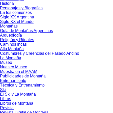
Historia
Personajes y Biografías
En los comienzos
Siglo XX Argentina
Siglo XX el Mundo
Montañas
Guía de Montañas Argentinas
Arqueología
Religión y Rituales
Caminos Incas
Alta Montaña
Costumbres y Creencias del Pasado Andino
La Montaña
Museo
Nuestro Museo
Muestra en el MAAM
Publicidades de Montaña
Entrenamiento
Técnica y Entrenamiento
Ski
El Ski y La Montaña
Libros
Libros de Montaña
Revista
Revista Digital de Montaña